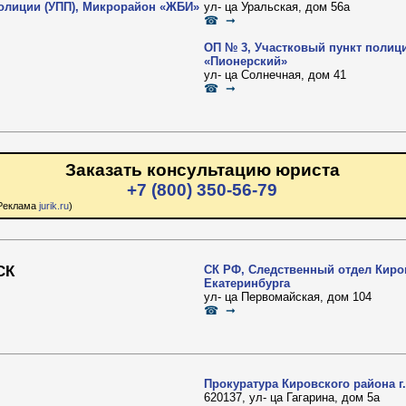
полиции (УПП), Микрорайон «ЖБИ»
ул- ца Уральская, дом 56а
☎ ➞
ОП № 3, Участковый пункт полиц
«Пионерский»
ул- ца Солнечная, дом 41
☎ ➞
Заказать консультацию юриста
+7 (800) 350-56-79
Реклама
jurik.ru
)
СК
СК РФ, Следственный отдел Киров
Екатеринбурга
ул- ца Первомайская, дом 104
☎ ➞
Прокуратура Кировского района г
620137, ул- ца Гагарина, дом 5а