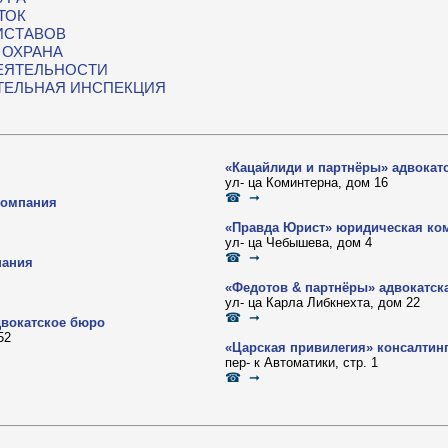
ТОК
ИСТАВОВ
 ОХРАНА
ЕЯТЕЛЬНОСТИ
ТЕЛЬНАЯ ИНСПЕКЦИЯ
«Кацайлиди и партнёры» адвокат
ул- ца Коминтерна, дом 16
☎ ➞
компания
«Правда Юрист» юридическая ко
ул- ца Чебышева, дом 4
☎ ➞
пания
«Федотов & партнёры» адвокатск
ул- ца Карла Либкнехта, дом 22
☎ ➞
двокатское бюро
52
«Царская привилегия» консалтин
пер- к Автоматики, стр. 1
☎ ➞