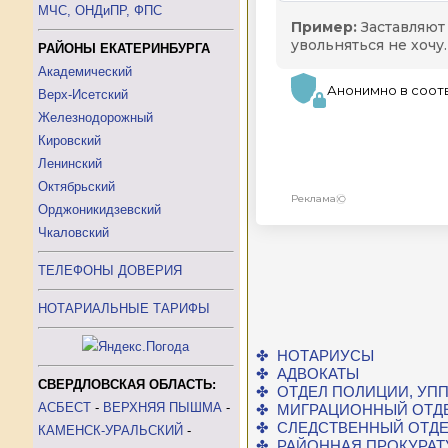
МЧС, ОНДиПР, ФПС
РАЙОНЫ ЕКАТЕРИНБУРГА
Академический
Верх-Исетский
Железнодорожный
Кировский
Ленинский
Октябрьский
Орджоникидзевский
Чкаловский
ТЕЛЕФОНЫ ДОВЕРИЯ
НОТАРИАЛЬНЫЕ ТАРИФЫ
✤ НОТАРИУСЫ
✤ АДВОКАТЫ
СВЕРДЛОВСКАЯ ОБЛАСТЬ:
✤ ОТДЕЛ ПОЛИЦИИ, УП
АСБЕСТ
-
ВЕРХНЯЯ ПЫШМА
-
✤ МИГРАЦИОННЫЙ ОТД
✤ СЛЕДСТВЕННЫЙ ОТД
КАМЕНСК-УРАЛЬСКИЙ
-
✤ РАЙОННАЯ ПРОКУРАТ