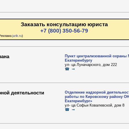
Заказать консультацию юриста
+7 (800) 350-56-79
Реклама
jurik.ru
)
рана
Пункт централизованной охраны 
Екатеринбургу
ул- ца Луначарского, дом 222
☎ ➞
рной деятельности
Отделение надзорной деятельнос
работы по Кировскому району О
Екатеринбург»
ул- ца Софьи Ковалевской, дом 8
☎ ➞