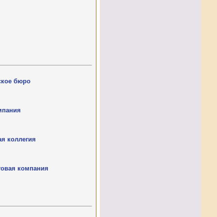
ское бюро
мпания
ая коллегия
говая компания