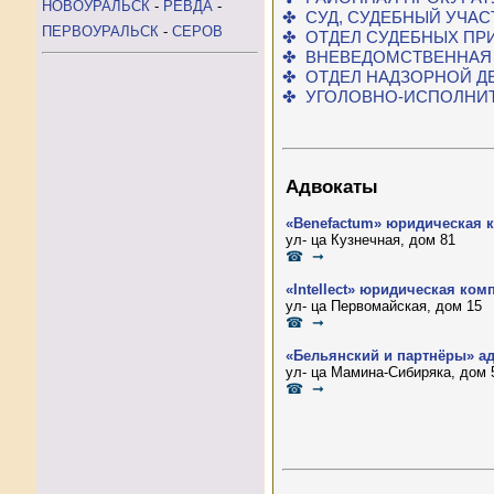
НОВОУРАЛЬСК
-
РЕВДА
-
✤ СУД, СУДЕБНЫЙ УЧАС
ПЕРВОУРАЛЬСК
-
СЕРОВ
✤ ОТДЕЛ СУДЕБНЫХ ПР
✤ ВНЕВЕДОМСТВЕННАЯ
✤ ОТДЕЛ НАДЗОРНОЙ Д
✤ УГОЛОВНО-ИСПОЛНИ
Адвокаты
«Benefactum» юридическая 
ул- ца Кузнечная, дом 81
☎ ➞
«Intellect» юридическая ком
ул- ца Первомайская, дом 15
☎ ➞
«Бельянский и партнёры» а
ул- ца Мамина-Сибиряка, дом 
☎ ➞