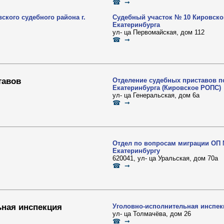
☎ ➞
ского судебного района г.
Судебный участок № 10 Кировског
Екатеринбурга
ул- ца Первомайская, дом 112
☎ ➞
тавов
Отделение судебных приставов по
Екатеринбурга (Кировское РОПС)
ул- ца Генеральская, дом 6а
☎ ➞
Отдел по вопросам миграции ОП 
Екатеринбургу
620041, ул- ца Уральская, дом 70а
☎ ➞
ьная инспекция
Уголовно-исполнительная инспек
ул- ца Толмачёва, дом 26
☎ ➞