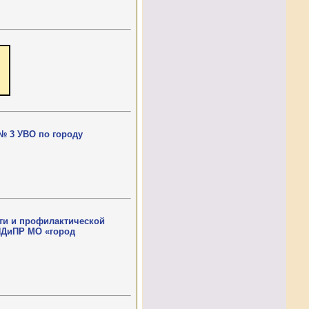
№ 3 УВО по городу
ти и профилактической
НДиПР МО «город