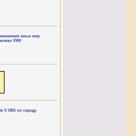
рименения иных мер
Филиал УИИ
№ 5 УВО по городу