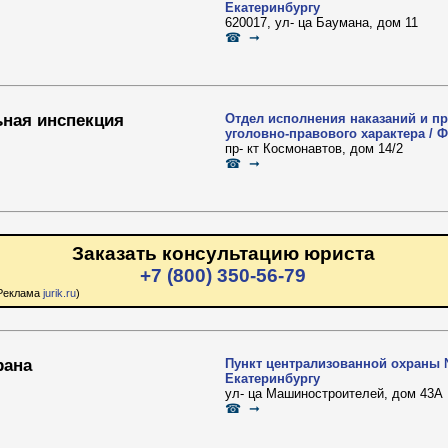
Екатеринбургу
620017, ул- ца Баумана, дом 11
☎ ➞
ьная инспекция
Отдел исполнения наказаний и п
уголовно-правового характера / 
пр- кт Космонавтов, дом 14/2
☎ ➞
Заказать консультацию юриста
+7 (800) 350-56-79
Реклама
jurik.ru
)
рана
Пункт централизованной охраны 
Екатеринбургу
ул- ца Машиностроителей, дом 43А
☎ ➞