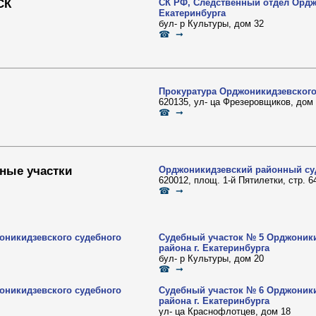
СК
СК РФ, Следственный отдел Ордж
Екатеринбурга
бул- р Культуры, дом 32
☎ ➞
Прокуратура Орджоникидзевского 
620135, ул- ца Фрезеровщиков, дом
☎ ➞
ные участки
Орджоникидзевский районный суд
620012, площ. 1-й Пятилетки, стр. 6
☎ ➞
оникидзевского судебного
Судебный участок № 5 Орджоники
района г. Екатеринбурга
бул- р Культуры, дом 20
☎ ➞
оникидзевского судебного
Судебный участок № 6 Орджоники
района г. Екатеринбурга
ул- ца Краснофлотцев, дом 18