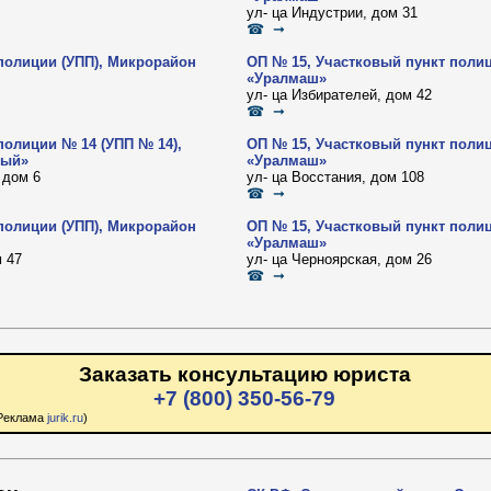
ул- ца Индустрии, дом 31
☎ ➞
полиции (УПП), Микрорайон
ОП № 15, Участковый пункт поли
«Уралмаш»
ул- ца Избирателей, дом 42
☎ ➞
полиции № 14 (УПП № 14),
ОП № 15, Участковый пункт поли
вый»
«Уралмаш»
 дом 6
ул- ца Восстания, дом 108
☎ ➞
полиции (УПП), Микрорайон
ОП № 15, Участковый пункт поли
«Уралмаш»
 47
ул- ца Черноярская, дом 26
☎ ➞
Заказать консультацию юриста
+7 (800) 350-56-79
Реклама
jurik.ru
)