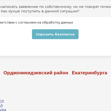
Орджоникидзевский район Екатеринбурга
П
ЕЛ
ЕЛ
УРА