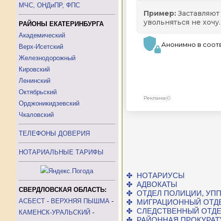
МЧС, ОНДиПР, ФПС
РАЙОНЫ ЕКАТЕРИНБУРГА
Академический
Верх-Исетский
Железнодорожный
Кировский
Ленинский
Октябрьский
Орджоникидзевский
Чкаловский
ТЕЛЕФОНЫ ДОВЕРИЯ
НОТАРИАЛЬНЫЕ ТАРИФЫ
✤ НОТАРИУСЫ
✤ АДВОКАТЫ
СВЕРДЛОВСКАЯ ОБЛАСТЬ:
✤ ОТДЕЛ ПОЛИЦИИ, УП
АСБЕСТ
-
ВЕРХНЯЯ ПЫШМА
-
✤ МИГРАЦИОННЫЙ ОТД
✤ СЛЕДСТВЕННЫЙ ОТД
КАМЕНСК-УРАЛЬСКИЙ
-
✤ РАЙОННАЯ ПРОКУРАТ