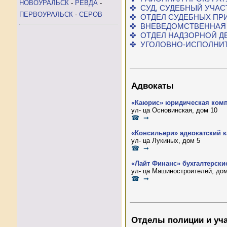
НОВОУРАЛЬСК
-
РЕВДА
-
✤ СУД, СУДЕБНЫЙ УЧАС
ПЕРВОУРАЛЬСК
-
СЕРОВ
✤ ОТДЕЛ СУДЕБНЫХ ПР
✤ ВНЕВЕДОМСТВЕННАЯ
✤ ОТДЕЛ НАДЗОРНОЙ Д
✤ УГОЛОВНО-ИСПОЛНИ
Адвокаты
«Каюрис» юридическая ком
ул- ца Основинская, дом 10
☎ ➞
«Консильери» адвокатский к
ул- ца Лукиных, дом 5
☎ ➞
«Лайт Финанс» бухгалтерски
ул- ца Машиностроителей, дом
☎ ➞
Отделы полиции и уч