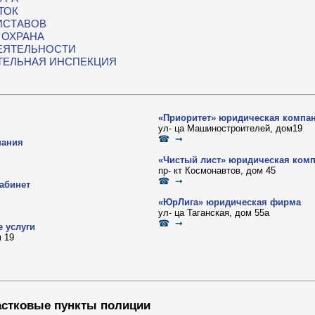
ТОК
ИСТАВОВ
 ОХРАНА
ЕЯТЕЛЬНОСТИ
ТЕЛЬНАЯ ИНСПЕКЦИЯ
«Приоритет» юридическая компа
ул- ца Машиностроителей, дом19
☎ ➞
пания
«Чистый лист» юридическая ком
пр- кт Космонавтов, дом 45
☎ ➞
абинет
«ЮрЛига» юридическая фирма
ул- ца Таганская, дом 55а
☎ ➞
е услуги
 19
астковые пункты полиции