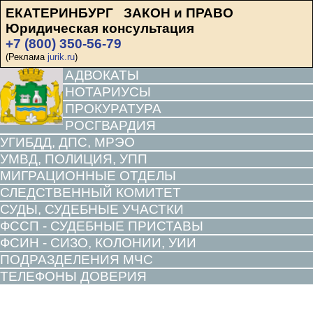
ЕКАТЕРИНБУРГ ЗАКОН и ПРАВО
Юридическая консультация
+7 (800) 350-56-79
(Реклама
jurik.ru
)
АДВОКАТЫ
НОТАРИУСЫ
ПРОКУРАТУРА
РОСГВАРДИЯ
УГИБДД, ДПС, МРЭО
УМВД, ПОЛИЦИЯ, УПП
МИГРАЦИОННЫЕ ОТДЕЛЫ
СЛЕДСТВЕННЫЙ КОМИТЕТ
СУДЫ, СУДЕБНЫЕ УЧАСТКИ
ФССП - СУДЕБНЫЕ ПРИСТАВЫ
ФСИН - СИЗО, КОЛОНИИ, УИИ
ПОДРАЗДЕЛЕНИЯ МЧС
ТЕЛЕФОНЫ ДОВЕРИЯ