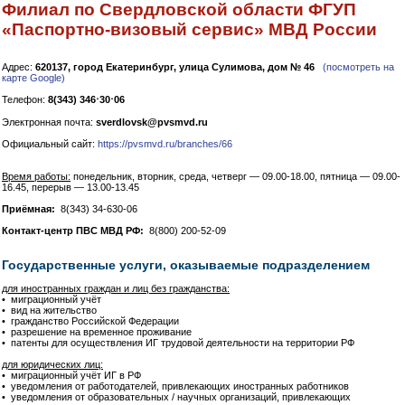
Филиал по Свердловской области ФГУП
«Паспортно-визовый сервис» МВД России
Адрес:
620137, город Екатеринбург, улица Сулимова, дом № 46
(посмотреть на
карте Google)
Телефон:
8(343) 346⋅30⋅06
Электронная почта:
sverdlovsk@pvsmvd.ru
Официальный сайт:
https://pvsmvd.ru/branches/66
Время работы:
понедельник, вторник, среда, четверг — 09.00-18.00, пятница — 09.00-
16.45, перерыв — 13.00-13.45
Приёмная:
8(343) 34-630-06
Контакт-центр ПВС МВД РФ:
8(800) 200-52-09
Государственные услуги, оказываемые подразделением
для иностранных граждан и лиц без гражданства:
• миграционный учёт
• вид на жительство
• гражданство Российской Федерации
• разрешение на временное проживание
• патенты для осуществления ИГ трудовой деятельности на территории РФ
для юридических лиц:
• миграционный учёт ИГ в РФ
• уведомления от работодателей, привлекающих иностранных работников
• уведомления от образовательных / научных организаций, привлекающих