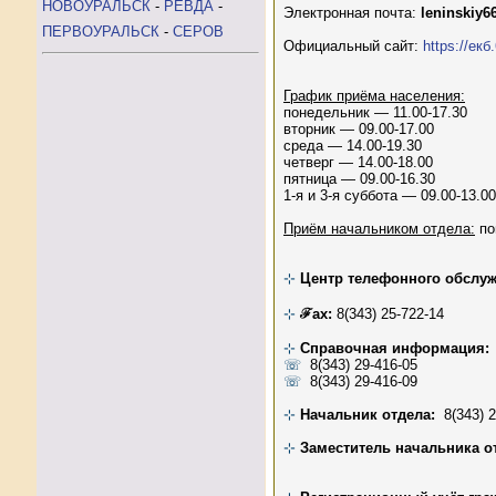
НОВОУРАЛЬСК
-
РЕВДА
-
Электронная почта:
leninskiy
ПЕРВОУРАЛЬСК
-
СЕРОВ
Официальный сайт:
https://ек
График приёма населения:
понедельник — 11.00-17.30
вторник — 09.00-17.00
среда — 14.00-19.30
четверг — 14.00-18.00
пятница — 09.00-16.30
1-я и 3-я суббота — 09.00-13.00
Приём начальником отдела:
по
⊹
Центр телефонного обслу
⊹
ℱax:
8(343) 25-722-14
⊹
Справочная информация:
☏
8(343) 29-416-05
☏
8(343) 29-416-09
⊹
Начальник отдела:
8(343) 2
⊹
Заместитель начальника о