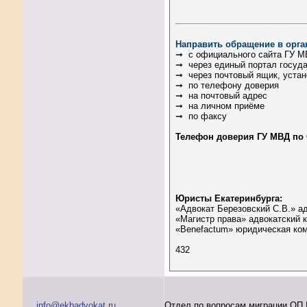
Направить обращение в орг
➞ с официального сайта ГУ МВД
➞ через единый портал государ
➞ через почтовый ящик, уста
➞ по телефону доверия
➞ на почтовый адрес
➞ на личном приёме
➞ по факсу
Телефон доверия ГУ МВД по 
Юристы Екатеринбурга:
«Адвокат Березовский С.В.» ад
«Магистр права» адвокатский к
«Benefactum» юридическая комп
432
info@ekbadvokat.ru
Отдел по вопросам миграции ОП 