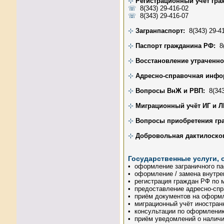
⊹
Регистрационный учёт гра
☏
8(343) 29-416-02
☏
8(343) 29-416-07
⊹
Загранпаспорт:
8(343) 29-4
⊹
Паспорт гражданина РФ:
8(
⊹
Восстановление утраченно
⊹
Адресно-справочная инфо
⊹
Вопросы ВнЖ и РВП:
8(343
⊹
Миграционный учёт ИГ и Л
⊹
Вопросы приобретения гр
⊹
Добровольная дактилоскоп
Государственные услуги,
• оформление заграничного па
• оформление / замена внутре
• регистрация граждан РФ по 
• предоставление адресно-сп
• приём документов на оформ
• миграционный учёт иностран
• консультации по оформлению
• приём уведомлений о наличи