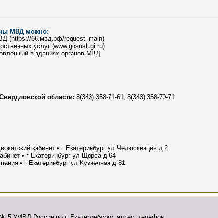
аны МВД можно:
 (https://66.мвд.рф/request_main)
ственных услуг (www.gosuslugi.ru)
новленный в зданиях органов МВД
Свердловской области:
8(343) 358-71-61, 8(343) 358-70-71
вокатский кабинет • г Екатеринбург ул Челюскинцев д 2
абинет • г Екатеринбург ул Щорса д 64
ания • г Екатеринбург ул Кузнечная д 81
№ 5 УМВД России по г. Екатеринбургу, адрес, телефон