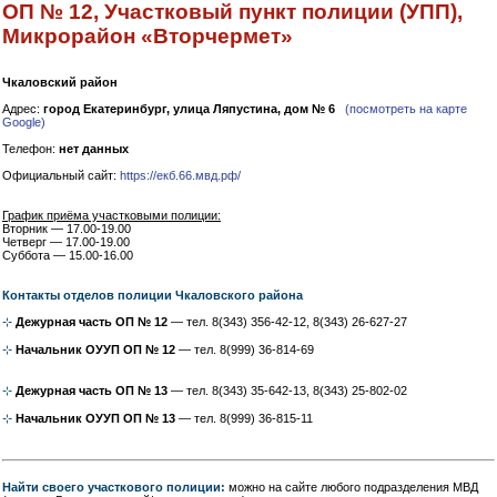
ОП № 12, Участковый пункт полиции (УПП),
Микрорайон «Вторчермет»
Чкаловский район
Адрес:
город Екатеринбург, улица Ляпустина, дом № 6
(посмотреть на карте
Google)
Телефон:
нет данных
Официальный сайт:
https://екб.66.мвд.рф/
График приёма участковыми полиции:
Вторник — 17.00-19.00
Четверг — 17.00-19.00
Суббота — 15.00-16.00
Контакты отделов полиции Чкаловского района
⊹
Дежурная часть ОП № 12
— тел. 8(343) 356-42-12, 8(343) 26-627-27
⊹
Начальник ОУУП ОП № 12
— тел. 8(999) 36-814-69
⊹
Дежурная часть ОП № 13
— тел. 8(343) 35-642-13, 8(343) 25-802-02
⊹
Начальник ОУУП ОП № 13
— тел. 8(999) 36-815-11
Найти своего участкового полиции:
можно на сайте любого подразделения МВД