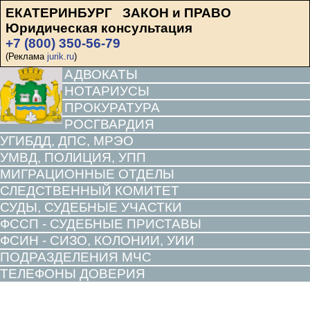
ЕКАТЕРИНБУРГ ЗАКОН и ПРАВО
Юридическая консультация
+7 (800) 350-56-79
(Реклама
jurik.ru
)
АДВОКАТЫ
НОТАРИУСЫ
ПРОКУРАТУРА
РОСГВАРДИЯ
УГИБДД, ДПС, МРЭО
УМВД, ПОЛИЦИЯ, УПП
МИГРАЦИОННЫЕ ОТДЕЛЫ
СЛЕДСТВЕННЫЙ КОМИТЕТ
СУДЫ, СУДЕБНЫЕ УЧАСТКИ
ФССП - СУДЕБНЫЕ ПРИСТАВЫ
ФСИН - СИЗО, КОЛОНИИ, УИИ
ПОДРАЗДЕЛЕНИЯ МЧС
ТЕЛЕФОНЫ ДОВЕРИЯ