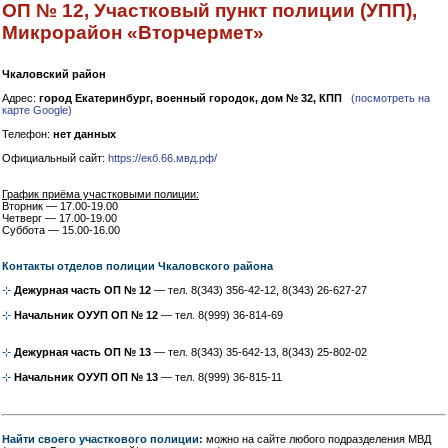
ОП № 12, Участковый пункт полиции (УПП),
Микрорайон «Вторчермет»
Чкаловский район
Адрес:
город Екатеринбург, военный городок, дом № 32, КПП
(посмотреть на
карте Google)
Телефон:
нет данных
Официальный сайт:
https://екб.66.мвд.рф/
График приёма участковыми полиции:
Вторник — 17.00-19.00
Четверг — 17.00-19.00
Суббота — 15.00-16.00
Контакты отделов полиции Чкаловского района
⊹
Дежурная часть ОП № 12
— тел. 8(343) 356-42-12, 8(343) 26-627-27
⊹
Начальник ОУУП ОП № 12
— тел. 8(999) 36-814-69
⊹
Дежурная часть ОП № 13
— тел. 8(343) 35-642-13, 8(343) 25-802-02
⊹
Начальник ОУУП ОП № 13
— тел. 8(999) 36-815-11
Найти своего участкового полиции:
можно на сайте любого подразделения МВД