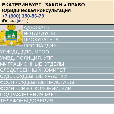
ЕКАТЕРИНБУРГ ЗАКОН и ПРАВО
Юридическая консультация
+7 (800) 350-56-79
(Реклама
jurik.ru
)
АДВОКАТЫ
НОТАРИУСЫ
ПРОКУРАТУРА
РОСГВАРДИЯ
УГИБДД, ДПС, МРЭО
УМВД, ПОЛИЦИЯ, УПП
МИГРАЦИОННЫЕ ОТДЕЛЫ
СЛЕДСТВЕННЫЙ КОМИТЕТ
СУДЫ, СУДЕБНЫЕ УЧАСТКИ
ФССП - СУДЕБНЫЕ ПРИСТАВЫ
ФСИН - СИЗО, КОЛОНИИ, УИИ
ПОДРАЗДЕЛЕНИЯ МЧС
ТЕЛЕФОНЫ ДОВЕРИЯ