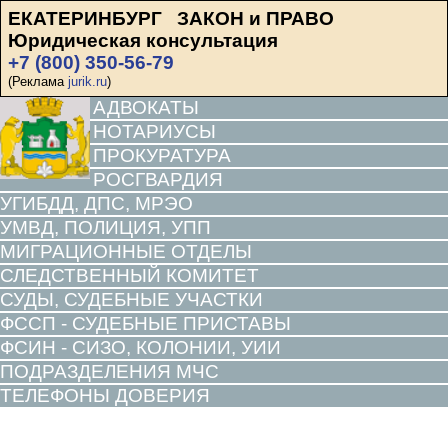
ЕКАТЕРИНБУРГ ЗАКОН и ПРАВО
Юридическая консультация
+7 (800) 350-56-79
(Реклама
jurik.ru
)
АДВОКАТЫ
НОТАРИУСЫ
ПРОКУРАТУРА
РОСГВАРДИЯ
УГИБДД, ДПС, МРЭО
УМВД, ПОЛИЦИЯ, УПП
МИГРАЦИОННЫЕ ОТДЕЛЫ
СЛЕДСТВЕННЫЙ КОМИТЕТ
СУДЫ, СУДЕБНЫЕ УЧАСТКИ
ФССП - СУДЕБНЫЕ ПРИСТАВЫ
ФСИН - СИЗО, КОЛОНИИ, УИИ
ПОДРАЗДЕЛЕНИЯ МЧС
ТЕЛЕФОНЫ ДОВЕРИЯ