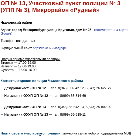
ОП № 13, Участковый пункт полиции № 3
(УПП № 3), Микрорайон «Рудный»
Чкаловский район
Адрес:
город Екатеринбург, улица Круговая, дом № 28
(посмотреть на карте
Google)
Телефон:
нет данных
Официальный сайт:
https://екб.66.мвд.рф/
График приёма участковыми полиции:
Вторник — 17.00-19.00
Четверг — 17.00-19.00
Суббота — 15.00-16.00
Контакты отделов полиции Чкаловского района
⊹
Дежурная часть ОП № 12
— тел. 8(343) 356-42-12, 8(343) 26-627-27
⊹
Начальник ОУУП ОП № 12
— тел. 8(999) 36-814-69
⊹
Дежурная часть ОП № 13
— тел. 8(343) 35-642-13, 8(343) 25-802-02
⊹
Начальник ОУУП ОП № 13
— тел. 8(999) 36-815-11
Найти своего участкового полиции:
можно на сайте любого подразделения МВД