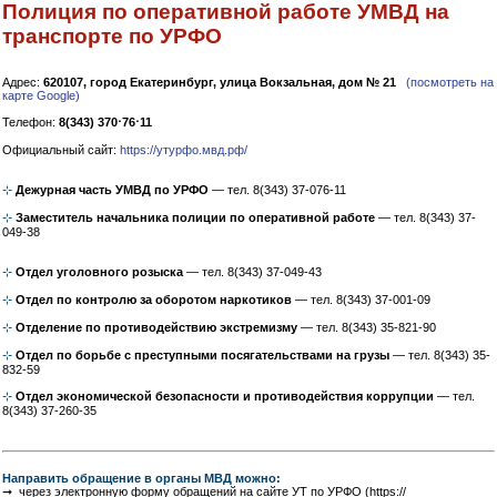
Полиция по оперативной работе УМВД на
транспорте по УРФО
Адрес:
620107, город Екатеринбург, улица Вокзальная, дом № 21
(посмотреть на
карте Google)
Телефон:
8(343) 370⋅76⋅11
Официальный сайт:
https://утурфо.мвд.рф/
⊹
Дежурная часть УМВД по УРФО
— тел. 8(343) 37-076-11
⊹
Заместитель начальника полиции по оперативной работе
— тел. 8(343) 37-
049-38
⊹
Отдел уголовного розыска
— тел. 8(343) 37-049-43
⊹
Отдел по контролю за оборотом наркотиков
— тел. 8(343) 37-001-09
⊹
Отделение по противодействию экстремизму
— тел. 8(343) 35-821-90
⊹
Отдел по борьбе с преступными посягательствами на грузы
— тел. 8(343) 35-
832-59
⊹
Отдел экономической безопасности и противодействия коррупции
— тел.
8(343) 37-260-35
Направить обращение в органы МВД можно:
➞ через электронную форму обращений на сайте УТ по УРФО (https://