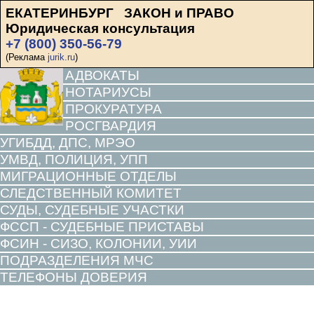
ЕКАТЕРИНБУРГ ЗАКОН и ПРАВО
Юридическая консультация
+7 (800) 350-56-79
(Реклама
jurik.ru
)
АДВОКАТЫ
НОТАРИУСЫ
ПРОКУРАТУРА
РОСГВАРДИЯ
УГИБДД, ДПС, МРЭО
УМВД, ПОЛИЦИЯ, УПП
МИГРАЦИОННЫЕ ОТДЕЛЫ
СЛЕДСТВЕННЫЙ КОМИТЕТ
СУДЫ, СУДЕБНЫЕ УЧАСТКИ
ФССП - СУДЕБНЫЕ ПРИСТАВЫ
ФСИН - СИЗО, КОЛОНИИ, УИИ
ПОДРАЗДЕЛЕНИЯ МЧС
ТЕЛЕФОНЫ ДОВЕРИЯ