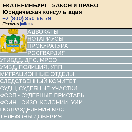
ЕКАТЕРИНБУРГ ЗАКОН и ПРАВО
Юридическая консультация
+7 (800) 350-56-79
(Реклама
jurik.ru
)
АДВОКАТЫ
НОТАРИУСЫ
ПРОКУРАТУРА
РОСГВАРДИЯ
УГИБДД, ДПС, МРЭО
УМВД, ПОЛИЦИЯ, УПП
МИГРАЦИОННЫЕ ОТДЕЛЫ
СЛЕДСТВЕННЫЙ КОМИТЕТ
СУДЫ, СУДЕБНЫЕ УЧАСТКИ
ФССП - СУДЕБНЫЕ ПРИСТАВЫ
ФСИН - СИЗО, КОЛОНИИ, УИИ
ПОДРАЗДЕЛЕНИЯ МЧС
ТЕЛЕФОНЫ ДОВЕРИЯ