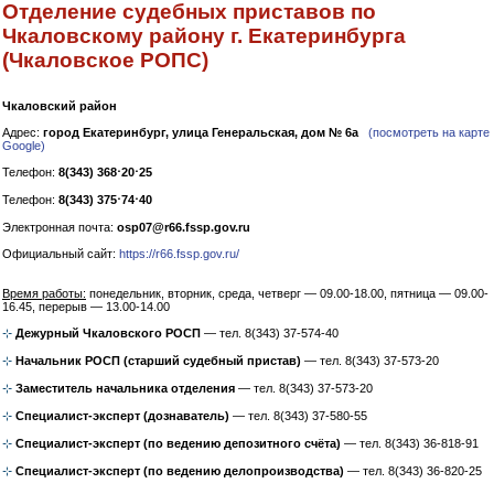
Отделение судебных приставов по
Чкаловскому району г. Екатеринбурга
(Чкаловское РОПС)
Чкаловский район
Адрес:
город Екатеринбург, улица Генеральская, дом № 6а
(посмотреть на карте
Google)
Телефон:
8(343) 368⋅20⋅25
Телефон:
8(343) 375⋅74⋅40
Электронная почта:
osp07@r66.fssp.gov.ru
Официальный сайт:
https://r66.fssp.gov.ru/
Время работы:
понедельник, вторник, среда, четверг — 09.00-18.00, пятница — 09.00-
16.45, перерыв — 13.00-14.00
⊹
Дежурный Чкаловского РОСП
— тел. 8(343) 37-574-40
⊹
Начальник РОСП (старший судебный пристав)
— тел. 8(343) 37-573-20
⊹
Заместитель начальника отделения
— тел. 8(343) 37-573-20
⊹
Специалист-эксперт (дознаватель)
— тел. 8(343) 37-580-55
⊹
Специалист-эксперт (по ведению депозитного счёта)
— тел. 8(343) 36-818-91
⊹
Специалист-эксперт (по ведению делопроизводства)
— тел. 8(343) 36-820-25