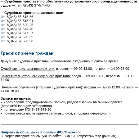
⊹
Судебные приставы по обеспечению установленного порядка деятельности
судов
— тел. 8(343) 37-574-40
⊹
Судебные приставы-исполнители:
☏
8(343) 36-818-86
☏
8(343) 36-818-91
☏
8(343) 36-820-25
☏
8(343) 37-574-40
☏
8(343) 37-577-27
☏
8(343) 37-580-55
☏
8(343) 37-588-98
График приёма граждан
Дежурные судебные приставы-исполнители:
ежедневно, в рабочее время
Судебные приставы-исполнители:
вторник — 09.00-13.00, четверг — 14.00-18.00
Заместитель старшего судебного пристава:
среда — 09.00-18.00, перерыв — 13.00-
14.00
Начальник отделения (старший судебный пристав):
вторник — 09.00-13.00, четверг —
14.00-18.00
Запись на приём:
• через сервис предварительной записи, раздел «Запись на личный приём»
(https://r66.fssp.gov.ru/fssponline)
• по телефону 8(343) 37-573-20
• принимаются после приёма записавшихся, в порядке очередности
Направить обращение в органы ФССП можно:
➞ через интернет-приёмную на сайте ГУФССП (https://r66.fssp.gov.ru/ir/)