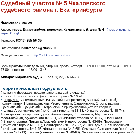
Судебный участок № 5 Чкаловского
судебного района г. Екатеринбурга
Чкаловский район
Адрес:
город Екатеринбург, переулок Коллективный, дом № 4
(посмотреть на
карте Google)
Телефон:
8(343) 255⋅56⋅35
Электронная почта:
5chk@dms66.ru
Официальный сайт:
http://5chk.svd.msudrf.ru/
Время работы:
понедельник, вторник, среда, четверг — 09.00-18.00, пятница — 09.00-
17.00, перерыв — 13.00-13.48
Аппарат мирового судьи
— тел. 8(343) 25-556-35
Территориальная подсудность
(полная информация предоставлена на сайте участка)
•
шоссе
Елизаветинское (нечётная сторона № 13-41)
•
переулок:
Автомобильный, Батумский, Газорезчиков, Звонкий, Канатный,
Коллективный, Новопашинский, Ремесленный, Саранинский, Строгальщиков,
Сухановский, Сухумский, Сызранский, Черноусовский (чётная сторона)
•
улица:
Агрономическая (нечётная сторона № 35-63; чётная сторона № 48-74),
Аптекарская, Бисертская, Дома Жилплощадки, Колхозников, Мартовская,
Молотобойцев, Мусоргского (№ 2, 4, 6; нечётная сторона № 11-17), Новинская
(чётная сторона), Патриса Лумумбы (нечётная сторона № 43-99), Плодородия
(нечётная сторона № 5-11), Санаторная (№ 1-25, 27, 29, все дома), Селькоровская
(нечётная сторона № 1-15; чётная сторона № 2-68), Симская, Сухоложская (нечётная
сторона № 5-13), Титова (чётная сторона № 40-60), Ферганская (чётная сторона № 2-