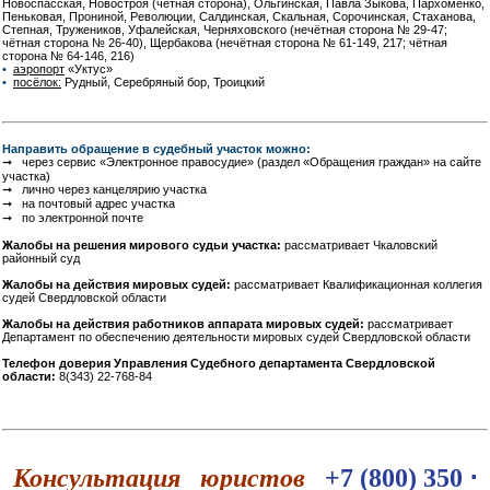
Новоспасская, Новостроя (чётная сторона), Ольгинская, Павла Зыкова, Пархоменко,
Пеньковая, Прониной, Революции, Салдинская, Скальная, Сорочинская, Стаханова,
Степная, Тружеников, Уфалейская, Черняховского (нечётная сторона № 29-47;
чётная сторона № 26-40), Щербакова (нечётная сторона № 61-149, 217; чётная
сторона № 64-146, 216)
•
аэропорт
«Уктус»
•
посёлок:
Рудный, Серебряный бор, Троицкий
Направить обращение в судебный участок можно:
➞ через сервис «Электронное правосудие» (раздел «Обращения граждан» на сайте
участка)
➞ лично через канцелярию участка
➞ на почтовый адрес участка
➞ по электронной почте
Жалобы на решения мирового судьи участка:
рассматривает Чкаловский
районный суд
Жалобы на действия мировых судей:
рассматривает Квалификационная коллегия
судей Свердловской области
Жалобы на действия работников аппарата мировых судей:
рассматривает
Департамент по обеспечению деятельности мировых судей Свердловской области
Телефон доверия Управления Судебного департамента Свердловской
области:
8(343) 22-768-84
Консультация юристов
+7 (800) 350 ⋅