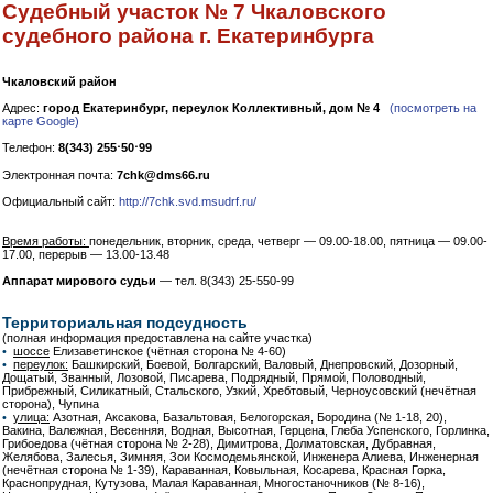
Судебный участок № 7 Чкаловского
судебного района г. Екатеринбурга
Чкаловский район
Адрес:
город Екатеринбург, переулок Коллективный, дом № 4
(посмотреть на
карте Google)
Телефон:
8(343) 255⋅50⋅99
Электронная почта:
7chk@dms66.ru
Официальный сайт:
http://7chk.svd.msudrf.ru/
Время работы:
понедельник, вторник, среда, четверг — 09.00-18.00, пятница — 09.00-
17.00, перерыв — 13.00-13.48
Аппарат мирового судьи
— тел. 8(343) 25-550-99
Территориальная подсудность
(полная информация предоставлена на сайте участка)
•
шоссе
Елизаветинское (чётная сторона № 4-60)
•
переулок:
Башкирский, Боевой, Болгарский, Валовый, Днепровский, Дозорный,
Дощатый, Званный, Лозовой, Писарева, Подрядный, Прямой, Половодный,
Прибрежный, Силикатный, Стальского, Узкий, Хребтовый, Черноусовский (нечётная
сторона), Чупина
•
улица:
Азотная, Аксакова, Базальтовая, Белогорская, Бородина (№ 1-18, 20),
Вакина, Валежная, Весенняя, Водная, Высотная, Герцена, Глеба Успенского, Горлинка,
Грибоедова (чётная сторона № 2-28), Димитрова, Долматовская, Дубравная,
Желябова, Залесья, Зимняя, Зои Космодемьянской, Инженера Алиева, Инженерная
(нечётная сторона № 1-39), Караванная, Ковыльная, Косарева, Красная Горка,
Краснопрудная, Кутузова, Малая Караванная, Многостаночников (№ 8-16),