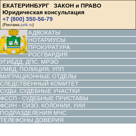
ЕКАТЕРИНБУРГ ЗАКОН и ПРАВО
Юридическая консультация
+7 (800) 350-56-79
(Реклама
jurik.ru
)
АДВОКАТЫ
НОТАРИУСЫ
ПРОКУРАТУРА
РОСГВАРДИЯ
УГИБДД, ДПС, МРЭО
УМВД, ПОЛИЦИЯ, УПП
МИГРАЦИОННЫЕ ОТДЕЛЫ
СЛЕДСТВЕННЫЙ КОМИТЕТ
СУДЫ, СУДЕБНЫЕ УЧАСТКИ
ФССП - СУДЕБНЫЕ ПРИСТАВЫ
ФСИН - СИЗО, КОЛОНИИ, УИИ
ПОДРАЗДЕЛЕНИЯ МЧС
ТЕЛЕФОНЫ ДОВЕРИЯ