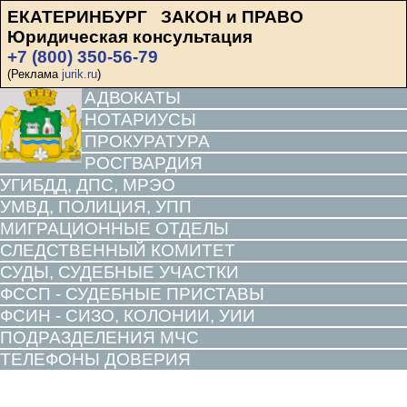
ЕКАТЕРИНБУРГ ЗАКОН и ПРАВО
Юридическая консультация
+7 (800) 350-56-79
(Реклама
jurik.ru
)
АДВОКАТЫ
НОТАРИУСЫ
ПРОКУРАТУРА
РОСГВАРДИЯ
УГИБДД, ДПС, МРЭО
УМВД, ПОЛИЦИЯ, УПП
МИГРАЦИОННЫЕ ОТДЕЛЫ
СЛЕДСТВЕННЫЙ КОМИТЕТ
СУДЫ, СУДЕБНЫЕ УЧАСТКИ
ФССП - СУДЕБНЫЕ ПРИСТАВЫ
ФСИН - СИЗО, КОЛОНИИ, УИИ
ПОДРАЗДЕЛЕНИЯ МЧС
ТЕЛЕФОНЫ ДОВЕРИЯ