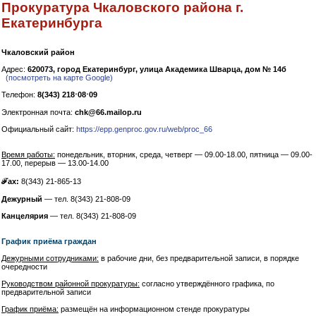
Прокуратура Чкаловского района г.
Екатеринбурга
Чкаловский район
Адрес:
620073, город Екатеринбург, улица Академика Шварца, дом № 14б
(посмотреть на карте Google)
Телефон:
8(343) 218⋅08⋅09
Электронная почта:
chk@66.mailop.ru
Официальный сайт:
https://epp.genproc.gov.ru/web/proc_66
Время работы:
понедельник, вторник, среда, четверг — 09.00-18.00, пятница — 09.00-
17.00, перерыв — 13.00-14.00
ℱax:
8(343) 21-865-13
Дежурный
— тел. 8(343) 21-808-09
Канцелярия
— тел. 8(343) 21-808-09
График приёма граждан
Дежурными сотрудниками:
в рабочие дни, без предварительной записи, в порядке
очередности
Руководством районной прокуратуры:
согласно утверждённого графика, по
предварительной записи
График приёма:
размещён на информационном стенде прокуратуры