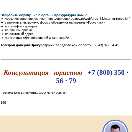
Направить обращение в органы прокуратуры можно:
➞ через интернет-приёмную (https://epp.genproc.gov.ru/web/proc_66/internet-reception)
➞ заполнив электронную форму обращения на портале «Госуслуги»
➞ по телефону доверия
➞ на личном приёме
➞ на почтовый адрес
➞ через ящик «Для обращений и заявлений»
Телефон доверия Прокуратуры Свердловской области:
8(343) 377-54-41
Консультация юристов
+7 (800) 350 ⋅
56 ⋅ 79
Реклама Erid: LjN8KVbBK, ООО Лигал Адс Тех
196