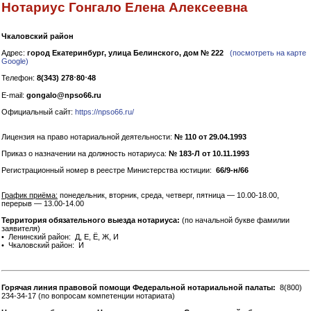
Нотариус Гонгало Елена Алексеевна
Чкаловский район
Адрес:
город Екатеринбург, улица Белинского, дом № 222
(посмотреть на карте
Google)
Телефон:
8(343) 278⋅80⋅48
E-mail:
gongalo@npso66.ru
Официальный сайт:
https://npso66.ru/
Лицензия на право нотариальной деятельности:
№ 110 от 29.04.1993
Приказ о назначении на должность нотариуса:
№ 183-Л от 10.11.1993
Регистрационный номер в реестре Министерства юстиции:
66/9-н/66
График приёма:
понедельник, вторник, среда, четверг, пятница — 10.00-18.00,
перерыв — 13.00-14.00
Территория обязательного выезда нотариуса:
(по начальной букве фамилии
заявителя)
• Ленинский район: Д, Е, Ё, Ж, И
• Чкаловский район: И
Горячая линия правовой помощи Федеральной нотариальной палаты:
8(800)
234-34-17 (по вопросам компетенции нотариата)