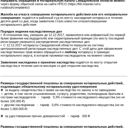
Направить обращение в Нотариальную палату Свердловской области можно:
через форму обратной связи на сайте НПСО (https://66.notariat.ru/ru-
ru/about/complaints/)
Жалоба на отказ в совершении нотариального действия или его неправильное
совершение:
подаётся в районный суд по месту нахождения нотариуса в течение
десяти дней со дня, когда заявителю стало известно отказе/совершении
нотариального действия
Порядок ведения наследственных дел
• В отношении лиц, умерших до 12.12.2017, применялся или алфавитный (по первой
букве фамилии наследодателя) или территориальный принцип (по месту последней
регистрации умершего) распределения наследственных дел.
• С 12.12.2017 нотариусы Свердловской области перешли на систему
централизованной регистрации наследственных дел. С этой даты для оформления
наследственных прав можно обращаться к
любому
нотариусу в границах
нотариального округа, в котором проживал наследодатель на момент смерти.
Заявление наследника о принятии наследства
подаётся по месту открытия
наследства в течение шести месяцев со дня открытия наследства.
Размеры государственной пошлины за совершение нотариальных действий,
подлежащих обязательному нотариальному удостоверению
✤ за выдачу свидетельства о праве на наследство по закону и по завещанию:
• детям, в том числе усыновленным, супругу, родителям, полнородным братьям и
сестрам наследодателя - тариф 0,3% стоимости наследуемого имущества (но не
более 100.000 ₽)
• другим наследникам - тариф 0,6% стоимости наследуемого имущества (но не
более 1.000.000 ₽)
✤ за удостоверение прочих доверенностей - тариф 200 ₽
Размеры государственной пошлины за совершение нотариальных действий,