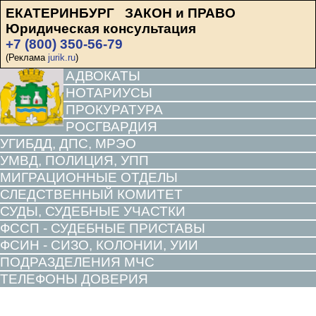
ЕКАТЕРИНБУРГ ЗАКОН и ПРАВО
Юридическая консультация
+7 (800) 350-56-79
(Реклама
jurik.ru
)
АДВОКАТЫ
НОТАРИУСЫ
ПРОКУРАТУРА
РОСГВАРДИЯ
УГИБДД, ДПС, МРЭО
УМВД, ПОЛИЦИЯ, УПП
МИГРАЦИОННЫЕ ОТДЕЛЫ
СЛЕДСТВЕННЫЙ КОМИТЕТ
СУДЫ, СУДЕБНЫЕ УЧАСТКИ
ФССП - СУДЕБНЫЕ ПРИСТАВЫ
ФСИН - СИЗО, КОЛОНИИ, УИИ
ПОДРАЗДЕЛЕНИЯ МЧС
ТЕЛЕФОНЫ ДОВЕРИЯ