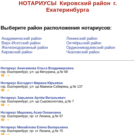
НОТАРИУСЫ Кировский район г.
Екатеринбурга
Выберите район расположения нотариусов:
Академический район
Ленинский район
Верх-Исетский район
Октябрьский район
Железнодорожный район
Орджоникидзевский район
Кировский район
Чкаловский район
Нотариус Анисимова Ольга Владимировна
гор. Екатеринбург, ул- ца Мичурина, д.№ 68
☎ ➞
Нотариус Богодист Марина Юрьевна
гор. Екатеринбург, ул- ца Мамина-Сибиряка, д.№ 137
☎ ➞
Нотариус Завьялов Артём Витальевич
гор. Екатеринбург, ул- ца Сыромолотова, д.№ 7
☎ ➞
Нотариус Машовец Асия Океановна
гор. Екатеринбург, пр- кт Ленина, д.№ 97
☎ ➞
Нотариус Михайлова Елена Валерьевна
гор. Екатеринбург, пр- кт Ленина, д.№ 75
☎ ➞