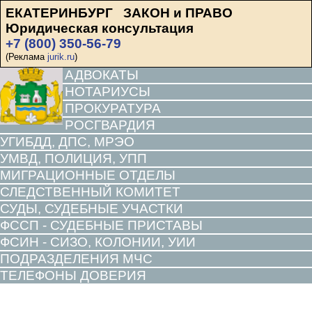
ЕКАТЕРИНБУРГ ЗАКОН и ПРАВО
Юридическая консультация
+7 (800) 350-56-79
(Реклама
jurik.ru
)
АДВОКАТЫ
НОТАРИУСЫ
ПРОКУРАТУРА
РОСГВАРДИЯ
УГИБДД, ДПС, МРЭО
УМВД, ПОЛИЦИЯ, УПП
МИГРАЦИОННЫЕ ОТДЕЛЫ
СЛЕДСТВЕННЫЙ КОМИТЕТ
СУДЫ, СУДЕБНЫЕ УЧАСТКИ
ФССП - СУДЕБНЫЕ ПРИСТАВЫ
ФСИН - СИЗО, КОЛОНИИ, УИИ
ПОДРАЗДЕЛЕНИЯ МЧС
ТЕЛЕФОНЫ ДОВЕРИЯ